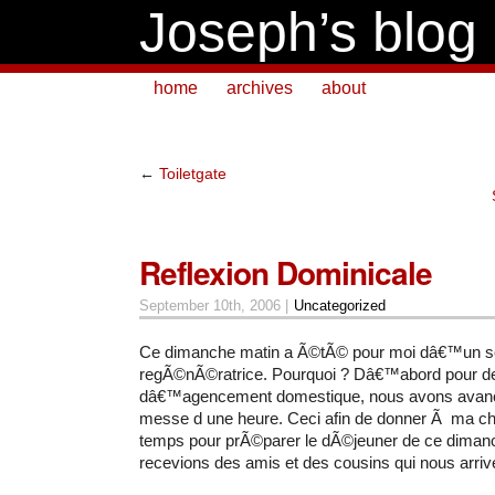
Joseph’s blog
home
archives
about
←
Toiletgate
Reflexion Dominicale
September 10th, 2006 |
Uncategorized
Ce dimanche matin a Ã©tÃ© pour moi dâ€™un so
regÃ©nÃ©ratrice. Pourquoi ? Dâ€™abord pour d
dâ€™agencement domestique, nous avons avanc
messe d une heure. Ceci afin de donner Ã ma c
temps pour prÃ©parer le dÃ©jeuner de ce diman
recevions des amis et des cousins qui nous arri