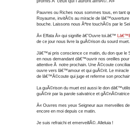
promis Ã ceux qui l’auront aimÃ©. Â»
Pauvres ou Riches nous sommes tous, en tant q
Royaume, invitÃ©s au miracle de lâ€™ouverture de
bouche. Laissons nous Ãªtre touchÃ©s par le Sei
Â« Effata Â» qui signifie â€˜Ouvre toi.â€™
Lâ€™E
de ce jour nous livre la guÃ©rison du sourd muet.
Jâ€™ai pris conscience ce matin, du don que le
en nous demandant dâ€™ouvrir nos oreilles pour
attentive Ã notre prochain. Une Ã©coute conciliant
ouvre vers lâ€™amour et qui guÃ©rit. Le miracl
de lâ€™Ã©coute qui juge et referme son prochain
La guÃ©rison du muet est aussi le don dâ€™utili
guÃ©rir par la parole salvatrice et gÃ©nÃ©ratrice
Â« Ouvres mes yeux Seigneur aux merveilles de 
encore en moi depuis ce matin.
Je suis refraichi et emerveillÃ©. Alleluia !