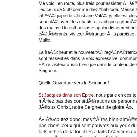
Me voici, en route, plus frais pour assister Ã lâ
lieu celui de 9.30 comme dâ€™habitude. Messe
lâ€™Ã©quipe de Christiane ValÃ©ry, elle est plu
sonoritÃ© avec des chants et cantiques rythmÃ©
des mains. Un enthousiaste applaudissement ouvr
cÃ©lÃ©brants, visiteur Ã©tranger Ã la paroisse, 
Mallet.
La fraÃ®cheur et la nouveautÃ© regÃ©nÃ©ratric
sont ressenties dans la voix expressive, commun
PÃ¨re visiteur aussi bien que dans le contenu de
Seigneur.
Quelle Ouverture vers le Seigneur !
St Jacques dans son Epitre
, nous parle en ces t
mÃªlez pas des considÃ©rations de personnes
JÃ©sus Christ, notre Seigneur de gloire Â».
Â« Ã‰coutez donc, mes frÃ¨res bien-aimÃ©s ! D
pas choisi ceux qui sont pauvres aux yeux du
faits riches de la foi, il les a faits hÃ©ritiers