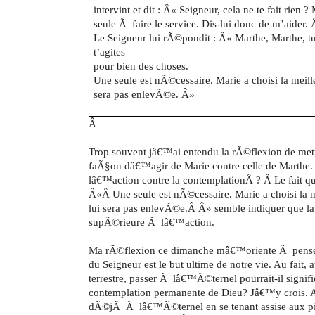
intervint et dit : Â« Seigneur, cela ne te fait rien 
seule Ã faire le service. Dis-lui donc de m’aider.
Le Seigneur lui rÃ©pondit : Â« Marthe, Marthe, tu 
t’agites
pour bien des choses.
Une seule est nÃ©cessaire. Marie a choisi la meilleu
sera pas enlevÃ©e. Â»
Â
Trop souvent jâ€™ai entendu la rÃ©flexion de mett
faÃ§on dâ€™agir de Marie contre celle de Marthe.
lâ€™action contre la contemplationÂ ? Â Le fait que
Â«Â Une seule est nÃ©cessaire. Marie a choisi la me
lui sera pas enlevÃ©e.Â Â» semble indiquer que la
supÃ©rieure Ã lâ€™action.
Ma rÃ©flexion ce dimanche mâ€™oriente Ã penser
du Seigneur est le but ultime de notre vie. Au fait, 
terrestre, passer Ã lâ€™Ã©ternel pourrait-il signifi
contemplation permanente de Dieu? Jâ€™y crois. Ai
dÃ©jÃ Ã lâ€™Ã©ternel en se tenant assise aux pi