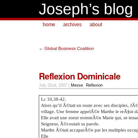
Joseph’s blog
home
archives
about
←
Global Business Coalition
Reflexion Dominicale
July 22nd, 2007 |
Messe
,
Reflexion
Lc 10,38-42.
Alors qu’il Ã©tait en route avec ses disciples, JÃ
village. Une femme appelÃ©e Marthe le reÃ§ut d
Elle avait une soeur nommÃ©e Marie qui, se tenan
Seigneur, Ã©coutait sa parole.
Marthe Ã©tait accaparÃ©e par les multiples occup
Elle