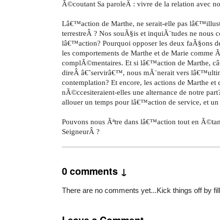
Ã©coutant Sa paroleÂ : vivre de la relation avec n
Lâ€™action de Marthe, ne serait-elle pas lâ€™illust
terrestreÂ ? Nos souÃ§is et inquiÃ¨tudes ne nous c
lâ€™action? Pourquoi opposer les deux faÃ§ons d
les comportements de Marthe et de Marie comme 
complÃ©mentaires. Et si lâ€™action de Marthe, c
direÂ â€˜servirâ€™, nous mÃ¨nerait vers lâ€™ultim
contemplation? Et encore, les actions de Marthe et
nÃ©ccesiteraient-elles une alternance de notre part
allouer un temps pour lâ€™action de service, et un
Pouvons nous Ãªtre dans lâ€™action tout en Ã©t
SeigneurÂ ?
0 comments ↓
There are no comments yet...Kick things off by fil