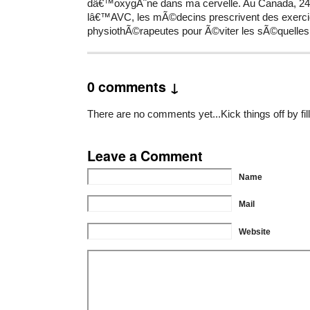
dâ€™oxygÃ¨ne dans ma cervelle. Au Canada, 24
lâ€™AVC, les mÃ©decins prescrivent des exerci
physiothÃ©rapeutes pour Ã©viter les sÃ©quelles
0 comments ↓
There are no comments yet...Kick things off by fil
Leave a Comment
Name
Mail
Website