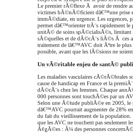
Le premier rÃ©flexe Ã avoir de rendre 
victimes bÃ©nÃ©ficient dâ€™une prise 
immÃ©diate, en urgence. Les urgences, p
permet dâ€™orienter trÃ¨s rapidement le 
unitÃ© de soins spÃ©cialisÃ©s, limitant a
sÃ©quelles et de dÃ©cÃ¨s liÃ©s Ã ces ac
traitement de lâ€™AVC doit Ãªtre le plu
possible, avant que les lÃ©sions ne soient
Un vÃ©ritable enjeu de santÃ© publ
Les maladies vasculaires cÃ©rÃ©brales so
cause de handicap en France et la premiÃ¨
dÃ©cÃ¨s chez les femmes. Chaque annÃ©
000 personnes sont touchÃ©es par un A
Selon une Ã©tude publiÃ©e en 2005, le
dâ€™AVC pourrait augmenter de 28% ent
du fait du vieillissement de la population. 
que les AVC ne touchent pas seulement le
Ã¢gÃ©es : Â¼ des personnes concernÃ©