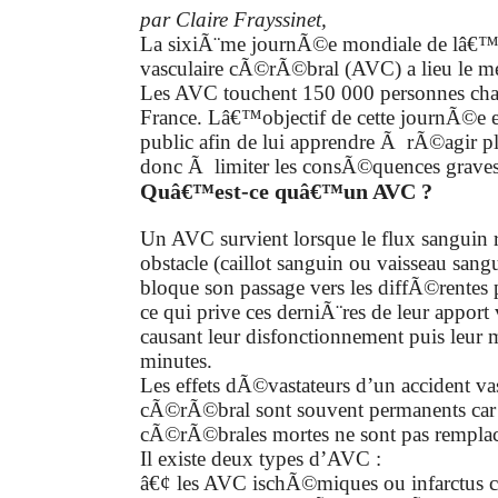
par Claire Frayssinet,
La sixiÃ¨me journÃ©e mondiale de lâ€™
vasculaire cÃ©rÃ©bral (AVC) a lieu le me
Les AVC touchent 150 000 personnes ch
France. Lâ€™objectif de cette journÃ©e est
public afin de lui apprendre Ã rÃ©agir p
donc Ã limiter les consÃ©quences grav
Quâ€™est-ce quâ€™un AVC ?
Un AVC survient lorsque le flux sanguin 
obstacle (caillot sanguin ou vaisseau san
bloque son passage vers les diffÃ©rentes p
ce qui prive ces derniÃ¨res de leur apport
causant leur disfonctionnement puis leur 
minutes.
Les effets dÃ©vastateurs d’un accident va
cÃ©rÃ©bral sont souvent permanents car l
cÃ©rÃ©brales mortes ne sont pas rempl
Il existe deux types d’AVC :
â€¢ les AVC ischÃ©miques ou infarctu