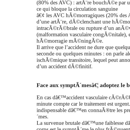
(80% des AVC) : artÃ¨re bouchÃ©e par un
ce qui bloque la circulation sanguine
â€¢ les AVC hÃ©morragiques (20% des A
d’une artÃ¨re, dÃ©clenchant une hÃ©mo
intracÃ©rÃ©brale ou rupture d’un anÃ©
(malformation vasculaire congÃ©nitale),
hÃ©morragie mÃ©ningÃ©e.
Il arrive que l’accident ne dure que quelq
seconde ou quelques minutes : on parle al
ischÃ©mique transitoire, lequel peut anno
d’un accident dÃ©finitif.
Face aux symptÃ´mesâ€¦ adoptez le 
En cas dâ€™accident vasculaire cÃ©rÃ©b
minute compte car le traitement est urgent.
indispensable dâ€™en connaÃ®tre les pr
´mes.
La survenue brutale dâ€™une faiblesse
corps est le symptÃ´me le plus frÃ©que