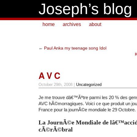
Joseph’s blog
home
archives
about
←
Paul Anka my teenage song Idol
K
A V C
October 29th, 2008 |
Uncategorized
Je me trouve dâ€™Ãªtre parmi les 20 % des gen
AVC hÃ©morragiques. Voici ce que produit un jou
France pour la journÃ©e mondiale le 29 Octobre.
La JournÃ©e Mondiale de lâ€™accide
cÃ©rÃ©bral