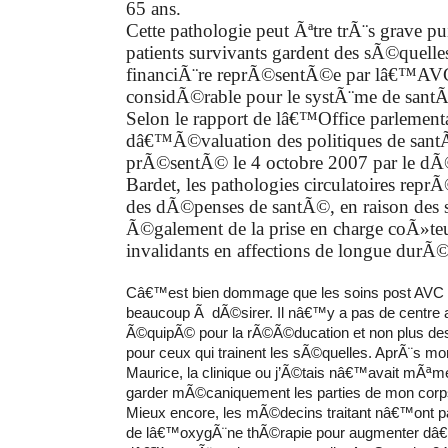
65 ans.
Cette pathologie peut Ãªtre trÃ¨s grave p
patients survivants gardent des sÃ©quelle
financiÃ¨re reprÃ©sentÃ©e par lâ€™AVC
considÃ©rable pour le systÃ¨me de santÃ
Selon le rapport de lâ€™Office parlement
dâ€™Ã©valuation des politiques de sa
prÃ©sentÃ© le 4 octobre 2007 par le d
Bardet, les pathologies circulatoires rep
des dÃ©penses de santÃ©, en raison des 
Ã©galement de la prise en charge coÃ»t
invalidants en affections de longue durÃ©
Câ€™est bien dommage que les soins post AVC 
beaucoup Ã dÃ©sirer. Il nâ€™y a pas de centr
Ã©quipÃ© pour la rÃ©Ã©ducation et non plus de
pour
ceux qui
trainent les sÃ©quelles. AprÃ¨s 
Maurice, la clinique ou j’Ã©tais nâ€™avait mÃª
garder mÃ©caniquement
les parties de mon co
Mieux encore, les mÃ©decins traitant nâ€™ont p
de lâ€™oxygÃ¨ne thÃ©rapie pour
augmenter dâ€