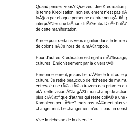
Quand pensez vous? Que veut dire Kreolisation 
le terme Kreolisation, non seulement n’est pas 
faÃ§on par chaque personne d’entre nous;Â ilÂ p
interprÃ©ter une faÃ§on diffÃ©rente. D’oÃ¹ l’intÃ©
de cette manifestation.
Kreole pour certains veux signifier dans le terme
de colons nÃ©s hors de la mÃ©tropole.
Pour d’autres Kreolisation est egal a mÃ©tissage
cultures. Enrichissement par la diversitÃ©.
Personnellement, je suis fier d’Ãªtre le fruit ou le 
culture. Je retire beaucoup de richesse de ma mul
entrevoir une rÃ©alitÃ© a travers des prismes cu
etÂ cette vision Ã©largÃ®t mon champ de action.
plus crÃ©atif que d’autres qui reste collÃ© a une 
Kamaleon peut Ãªtre? mais assurÃ©ment plus ver
changement. Le changement n’est il pas un cons
Vive la richesse de la diversite.