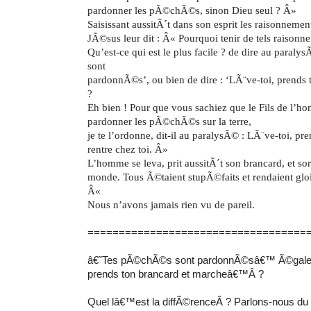
pardonner les pÃ©chÃ©s, sinon Dieu seul ? Â»
Saisissant aussitÃ´t dans son esprit les raisonnement
JÃ©sus leur dit : Â« Pourquoi tenir de tels raisonn
Qu’est-ce qui est le plus facile ? de dire au para
sont
pardonnÃ©s’, ou bien de dire : ‘LÃ¨ve-toi, prends 
?
Eh bien ! Pour que vous sachiez que le Fils de l’h
pardonner les pÃ©chÃ©s sur la terre,
je te l’ordonne, dit-il au paralysÃ© : LÃ¨ve-toi, pr
rentre chez toi. Â»
L’homme se leva, prit aussitÃ´t son brancard, et sort
monde. Tous Ã©taient stupÃ©faits et rendaient gloi
Â«
Nous n’avons jamais rien vu de pareil.
===================================
â€˜Tes pÃ©chÃ©s sont pardonnÃ©sâ€™ Ã©gale t-i
prends ton brancard et marcheâ€™Â ?
Quel lâ€™est la diffÃ©renceÂ ? Parlons-nous d