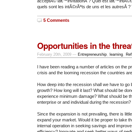
acceptÃ© lâ€™invitationÂ ? Quel est lâ€™intÃ
quels sont les intÃ©rÃªts de uns et les autresÂ ?
5 Comments
Opportunities in the threa
February 20th, 2009 —
Entrepreneurship
,
learning
,
Ref
I have been reading a number of articles on the pr
crisis and the looming recession the countries ar
How deep into the recession shall we have to go 
growth?
How long will it last? What should be done
experience minimum damage? What should be the
enterprise or and individual during the recession?
Since the expansion is not prevailing, there is little
expand your market. Would it be proper to take th
internal operation in seeking savings and improv
efficiency? Innovate and seek better ways of perf