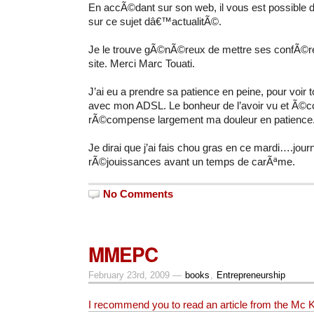
En accÃ©dant sur son web, il vous est possible d
sur ce sujet dâ€™actualitÃ©.
Je le trouve gÃ©nÃ©reux de mettre ses confÃ©re
site. Merci Marc Touati.
J’ai eu a prendre sa patience en peine, pour voir
avec mon ADSL. Le bonheur de l’avoir vu et Ã©
rÃ©compense largement ma douleur en patience
Je dirai que j’ai fais chou gras en ce mardi….jou
rÃ©jouissances avant un temps de carÃªme.
No Comments
MMEPC
February 23rd, 2009 —
books
,
Entrepreneurship
I recommend you to read an article from the Mc 