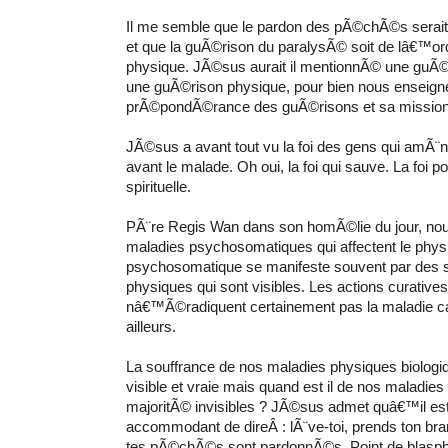
Il me semble que le pardon des pÃ©chÃ©s serait 
et que la guÃ©rison du paralysÃ© soit de lâ€™or
physique.
JÃ©sus aurait il mentionnÃ© une guÃ©ri
une guÃ©rison physique, pour bien nous enseigne
prÃ©pondÃ©rance des guÃ©risons et sa mission
JÃ©sus a avant tout vu la foi des gens qui amÃ¨
avant le malade. Oh oui, la foi qui sauve. La foi 
spirituelle.
PÃ¨re Regis Wan dans son homÃ©lie du jour, nou
maladies psychosomatiques qui affectent
le phys
psychosomatique se manifeste
souvent par des
physiques qui sont visibles.
Les actions curativ
nâ€™Ã©radiquent certainement pas la maladie ca
ailleurs.
La souffrance de nos maladies physiques biologiq
visible
et vraie mais quand est il de nos maladies s
majoritÃ© invisibles ?
JÃ©sus admet quâ€™il est p
accommodant de direÂ : lÃ¨ve-toi, prends ton br
tes pÃ©chÃ©s sont pardonnÃ©s.
Point de blasph