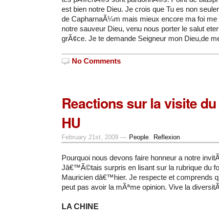
est bien notre Dieu.
Je crois que Tu es non seule
de
CapharnaÃ¼m mais mieux encore ma foi me s
notre sauveur Dieu, venu nous porter le salut ete
grÃ¢ce.
Je te demande
Seigneur mon Dieu,de me
No Comments
Reactions sur la visite du
HU
February 21st, 2009 —
People
,
Reflexion
Pourquoi nous devons faire honneur a notre invitÃ
Jâ€™Ã©tais surpris en lisant sur la rubrique du f
Mauricien dâ€™hier. Je respecte et comprends q
peut pas avoir la mÃªme opinion. Vive la diversit
LA CHINE