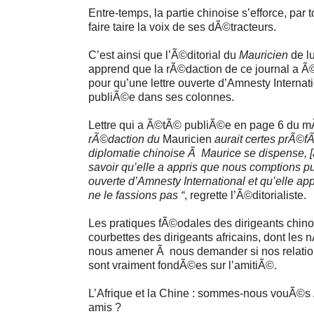
Entre-temps, la partie chinoise s’efforce, par
faire taire la voix de ses dÃ©tracteurs.
C’est ainsi que l’Ã©ditorial du
Mauricien
de lu
apprend que la rÃ©daction de ce journal a Ã
pour qu’une lettre ouverte d’Amnesty Internati
publiÃ©e dans ses colonnes.
Lettre qui a Ã©tÃ© publiÃ©e en page 6 du m
rÃ©daction du
Mauricien
aurait certes prÃ©f
diplomatie chinoise Ã Maurice se dispense, [â
savoir qu’elle a appris que nous comptions pub
ouverte d’Amnesty International et qu’elle ap
ne le fassions pas “
, regrette l’Ã©ditorialiste.
Les pratiques fÃ©odales des dirigeants chinois
courbettes des dirigeants africains, dont les n
nous amener Ã nous demander si nos relatio
sont vraiment fondÃ©es sur l’amitiÃ©.
L’Afrique et la Chine : sommes-nous vouÃ©s 
amis ?