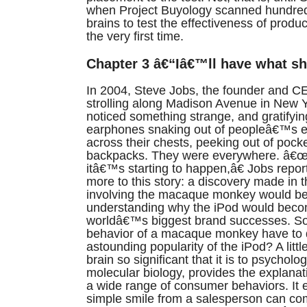
when Project Buyology scanned hundre
brains to test the effectiveness of produ
the very first time.
Chapter 3 â€“Iâ€™ll have what s
In 2004, Steve Jobs, the founder and C
strolling along Madison Avenue in New 
noticed something strange, and gratifyin
earphones snaking out of peopleâ€™s e
across their chests, peeking out of pock
backpacks. They were everywhere. â€
itâ€™s starting to happen,â€ Jobs repor
more to this story: a discovery made in t
involving the macaque monkey would be 
understanding why the iPod would beco
worldâ€™s biggest brand successes. So
behavior of a macaque monkey have to 
astounding popularity of the iPod? A littl
brain so significant that it is to psychol
molecular biology, provides the explanat
a wide range of consumer behaviors. It 
simple smile from a salesperson can co