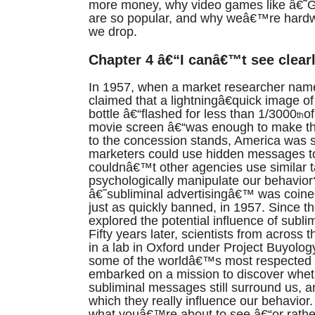
more money, why video games like â€˜
are so popular, and why weâ€™re hardwi
we drop.
Chapter 4 â€“I canâ€™t see clear
In 1957, when a market researcher nam
claimed that a lightningâ€quick image o
bottle â€“flashed for less than 1/3000
o
th
movie screen â€“was enough to make th
to the concession stands, America was s
marketers could use hidden messages to
couldnâ€™t other agencies use similar ta
psychologically manipulate our behavio
â€˜subliminal advertisingâ€™ was coined
just as quickly banned, in 1957. Since t
explored the potential influence of sublim
Fifty years later, scientists from across 
in a lab in Oxford under Project Buyolog
some of the worldâ€™s most respected 
embarked on a mission to discover whet
subliminal messages still surround us, a
which they really influence our behavior
what youâ€™re about to see â€“or rath