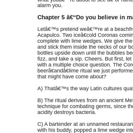
alarm you.
Chapter 5 â€“Do you believe in m
Letâ€™s pretend weâ€™re at a beachfro
Acapulco. Two iceâ€cold Coronas coming
complete with lime wedges. We give the
and stick them inside the necks of our bot
bottles upside down until the bubbles beg
fizz, and take a sip. Cheers. But first, l
with a multiple choice question. The Co
beerâ€andâ€lime ritual we just perfor
that might have come about?
A) Thatâ€™s the way Latin cultures quaf
B) The ritual derives from an ancient M
technique for combating germs, since t
acidity destroys bacteria.
C) A bartender at an unnamed restauran
with his buddy, popped a lime wedge int