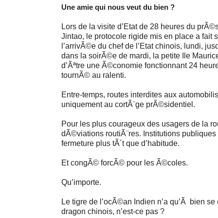
Une amie qui nous veut du bien ?
Lors de la visite d’Etat de 28 heures du prÃ©
Jintao, le protocole rigide mis en place a fait s
l’arrivÃ©e du chef de l’Etat chinois, lundi, j
dans la soirÃ©e de mardi, la petite Ile Maurice
d’Ãªtre une Ã©conomie fonctionnant 24 heures
tournÃ© au ralenti.
Entre-temps, routes interdites aux automobil
uniquement au cortÃ¨ge prÃ©sidentiel.
Pour les plus courageux des usagers de la rou
dÃ©viations routiÃ¨res. Institutions publiques 
fermeture plus tÃ´t que d’habitude.
Et congÃ© forcÃ© pour les Ã©coles.
Qu’importe.
Le tigre de l’ocÃ©an Indien n’a qu’Ã bien se
dragon chinois, n’est-ce pas ?