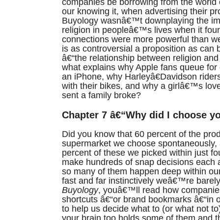
companies be borrowing from the world of
our knowing it, when advertising their p
Buyology wasnâ€™t downplaying the im
religion in peopleâ€™s lives when it fou
connections were more powerful than we 
is as controversial a proposition as can
â€“the relationship between religion and
what explains why Apple fans queue for 
an iPhone, why Harleyâ€Davidson rider
with their bikes, and why a girlâ€™s love
sent a family broke?
Chapter 7 â€“Why did I choose y
Did you know that 60 percent of the pro
supermarket we choose spontaneously, 
percent of these we picked within just 
make hundreds of snap decisions each a
so many of them happen deep within ou
fast and far instinctively weâ€™re barel
Buyology
, youâ€™ll read how companies
shortcuts â€“or brand bookmarks â€“in 
to help us decide what to (or what not to
your brain too holds some of them and