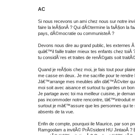
AC
Si nous recevons un ami chez nous sur notre invita
faire la leÃ§onÂ ? Qui dÃ©termine la faÃ§on la fa
pays, dÃ©mocratie ou communisteÂ ?
Devons nous dire au grand public, les externes Ã
quâ€™il faille traiter mieux tes enfants chez toiÂ
tu considÃ¨res et traites de renÃ©gats soit trait
Quand je reÃ§ois chez moi, je fais tout pour plai
me casse en deux.
Je me sacrifie pour te rendre
Jâ€™arrange mes meubles
afin dâ€™Ã©viter qu
moi soit avec aisance et surtout tu gardes un bon 
Je partage avec toi ma meilleur cuisine, je dema
pas incommoder notre rencontre, tâ€™introduit m
surtout je mâ€™assure que les personnes qui te s
absents de ta vue.
Enfin de compte, pourquoi ile Maurice, par son pr
Ramgoolam a invitÃ© PrÃ©sident HU JintaoÂ ? E