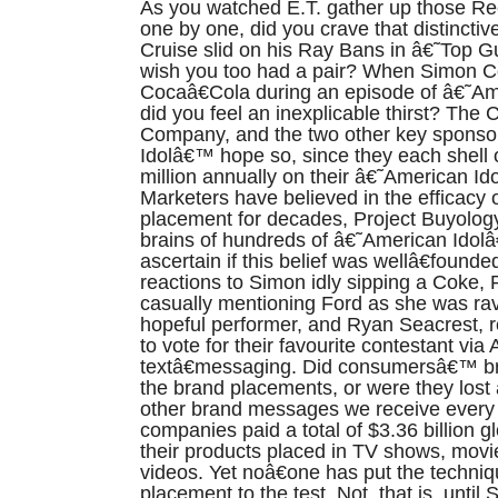
As you watched E.T. gather up those 
one by one, did you crave that distincti
Cruise slid on his Ray Bans in â€˜Top 
wish you too had a pair? When Simon Co
Cocaâ€Cola during an episode of â€˜A
did you feel an inexplicable thirst? The
Company, and the two other key sponso
Idolâ€™ hope so, since they each shell 
million annually on their â€˜American 
Marketers have believed in the efficacy 
placement for decades, Project Buyolog
brains of hundreds of â€˜American Idol
ascertain if this belief was wellâ€foun
reactions to Simon idly sipping a Coke,
casually mentioning Ford as she was ra
hopeful performer, and Ryan Seacrest, 
to vote for their favourite contestant vi
textâ€messaging. Did consumersâ€™ br
the brand placements, or were they los
other brand messages we receive every
companies paid a total of $3.36 billion g
their products placed in TV shows, mov
videos. Yet noâ€one has put the techniq
placement to the test. Not, that is, unti