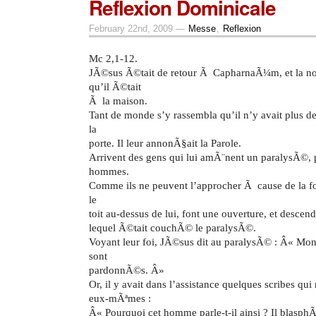
Reflexion Dominicale
February 22nd, 2009 —
Messe
,
Reflexion
Mc 2,1-12.
JÃ©sus Ã©tait de retour Ã CapharnaÃ¼m, et la no
qu’il Ã©tait
Ã la maison.
Tant de monde s’y rassembla qu’il n’y avait plus 
la
porte. Il leur annonÃ§ait la Parole.
Arrivent des gens qui lui amÃ¨nent un paralysÃ©, 
hommes.
Comme ils ne peuvent l’approcher Ã cause de la f
le
toit au-dessus de lui, font une ouverture, et descen
lequel Ã©tait couchÃ© le paralysÃ©.
Voyant leur foi, JÃ©sus dit au paralysÃ© : Â« Mo
sont
pardonnÃ©s. Â»
Or, il y avait dans l’assistance quelques scribes qui
eux-mÃªmes :
Â« Pourquoi cet homme parle-t-il ainsi ? Il blasph