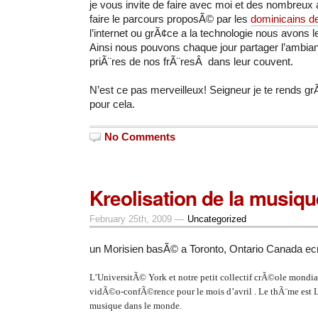
je vous invite de faire avec moi et des nombreux
faire le parcours proposÃ© par les
dominicains de 
l’internet ou grÃ¢ce a la technologie nous avons l
Ainsi nous pouvons chaque jour partager l’ambian
priÃ¨res de nos frÃ¨resÂ dans leur couvent.
N’est ce pas merveilleux! Seigneur je te rends gr
pour cela.
No Comments
Kreolisation de la musiqu
February 25th, 2009 —
Uncategorized
un Morisien basÃ© a Toronto, Ontario Canada ecr
L’UniversitÃ© York et notre petit collectif crÃ©ole mondi
vidÃ©o-confÃ©rence pour le mois d’avril . Le thÃ¨me est La
musique dans le monde.