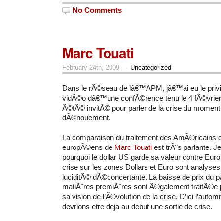
No Comments
Marc Touati
February 24th, 2009 —
Uncategorized
Dans le rÃ©seau de lâ€™APM, jâ€™ai eu le privil
vidÃ©o
dâ€™une confÃ©rence tenu le 4 fÃ©vrie
Ã©tÃ© invitÃ© pour parler de la crise du moment 
dÃ©nouement.
La comparaison du traitement des AmÃ©ricains de
europÃ©ens de
Marc Touati
est trÃ¨s parlante.
Je
pourquoi le dollar US garde sa valeur contre Euro.
crise sur les zones Dollars et Euro sont analyses
luciditÃ© dÃ©concertante. La baisse de prix du pÃ
matiÃ¨res premiÃ¨res sont Ã©galement traitÃ©e pa
sa vision de l’Ã©volution de la crise. D’ici l’auto
devrions etre deja au debut une sortie de crise.