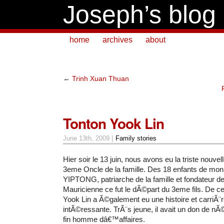
Joseph’s blog
home
archives
about
←
Trinh Xuan Thuan
Tonton Yook Lin
June 13th, 2009 |
Family stories
Hier soir le 13 juin, nous avons eu la triste nouv
3eme Oncle de la famille. Des 18 enfants de mon
YIPTONG, patriarche de la famille et fondateur d
Mauricienne ce fut le dÃ©part du 3eme fils. De c
Yook Lin a Ã©galement eu une histoire et carriÃ¨r
intÃ©ressante. TrÃ¨s jeune, il avait un don de nÃ
fin homme dâ€™affaires.