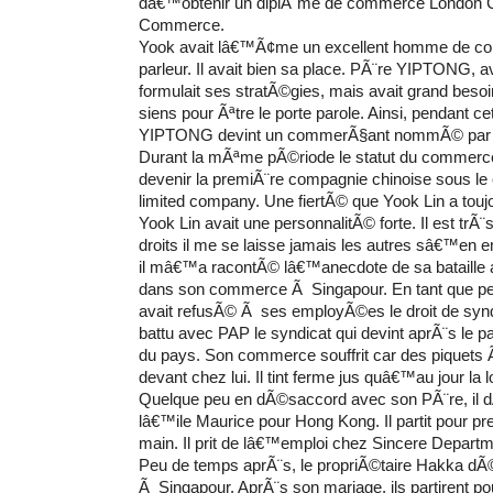
dâ€™obtenir un diplÃ´me de commerce London 
Commerce.
Yook avait lâ€™Ã¢me un excellent homme de co
parleur. Il avait bien sa place. PÃ¨re YIPTONG, a
formulait ses stratÃ©gies, mais avait grand bes
siens pour Ãªtre le porte parole. Ainsi, pendant c
YIPTONG devint un commerÃ§ant nommÃ© par le
Durant la mÃªme pÃ©riode le statut du commer
devenir la premiÃ¨re compagnie chinoise sous l
limited company. Une fiertÃ© que Yook Lin a tou
Yook Lin avait une personnalitÃ© forte. Il est trÃ
droits il me se laisse jamais les autres
sâ€™en em
il mâ€™a racontÃ© lâ€™anecdote de sa bataille a
dans son commerce Ã Singapour. En tant que pet
avait refusÃ© Ã ses employÃ©es le droit de synd
battu avec PAP le syndicat qui devint aprÃ¨s le par
du pays. Son commerce souffrit car des piquets 
devant chez lui. Il tint ferme jus quâ€™au jour la
Quelque peu en dÃ©saccord avec son PÃ¨re, il d
lâ€™ile Maurice
pour Hong Kong. Il partit pour p
main. Il prit de lâ€™emploi chez Sincere Departm
Peu de temps aprÃ¨s, le propriÃ©taire Hakka d
Ã Singapour. AprÃ¨s son mariage, ils partirent po