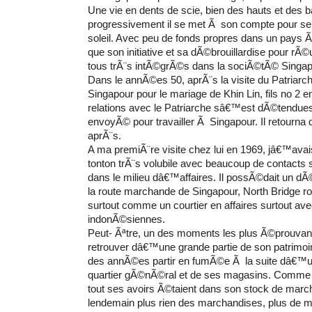
Une vie en dents de scie, bien des hauts et des 
progressivement il se met Ã son compte pour se 
soleil. Avec peu de fonds propres dans un pays Ã
que son initiative et sa dÃ©brouillardise pour rÃ©ussi
tous trÃ¨s intÃ©grÃ©s dans la sociÃ©tÃ© Singap
Dans le annÃ©es 50, aprÃ¨s la visite du Patri
Singapour pour le mariage de Khin Lin, fils no 2 
relations avec le Patriarche sâ€™est dÃ©tendues. 
envoyÃ© pour travailler Ã Singapour. Il retourn
aprÃ¨s.
A ma premiÃ¨re visite chez lui en 1969, jâ€™ava
tonton trÃ¨s volubile avec beaucoup de contacts s
dans le milieu dâ€™affaires. Il possÃ©dait un d
la route marchande de Singapour, North Bridge roa
surtout comme un courtier en affaires surtout av
indonÃ©siennes.
Peut- Ãªtre, un des moments les plus Ã©prouvan
retrouver dâ€™une grande partie de son patrimo
des annÃ©es partir en fumÃ©e Ã la suite dâ€™u
quartier gÃ©nÃ©ral et de ses magasins. Comme i
tout ses avoirs Ã©taient dans son stock de marc
lendemain plus rien des marchandises, plus de m