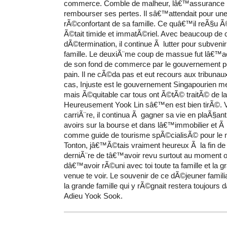
commerce. Comble de malheur, lâ€™assurance re
rembourser ses pertes. Il sâ€™attendait pour une
rÃ©confortant de sa famille. Ce quâ€™il reÃ§u Ã©
Ã©tait timide et immatÃ©riel. Avec beaucoup de 
dÃ©termination, il continue Ã lutter pour subveni
famille. Le deuxiÃ¨me coup de massue fut lâ€™acq
de son fond de commerce par le gouvernement 
pain. Il ne cÃ©da pas et eut recours aux tribunau
cas, Injuste est le gouvernement Singapourien me di
mais Ã©quitable car tous ont Ã©tÃ© traitÃ© de 
Heureusement Yook Lin sâ€™en est bien tirÃ©. Ve
carriÃ¨re, il continua Ã gagner sa vie en plaÃ§an
avoirs sur la bourse et dans lâ€™immobilier et Ã t
comme guide de tourisme spÃ©cialisÃ© pour le
Tonton, jâ€™Ã©tais vraiment heureux Ã la fin 
derniÃ¨re de tâ€™avoir revu surtout au moment o
dâ€™avoir rÃ©uni avec toi toute ta famille et la
venue te voir. Le souvenir de ce dÃ©jeuner famil
la grande famille qui y rÃ©gnait restera toujour
Adieu Yook Sook.