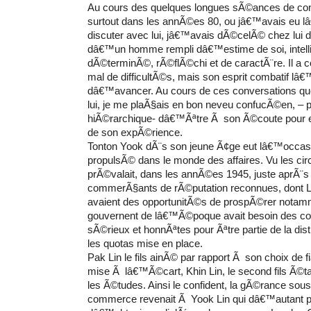
Au cours des quelques longues sÃ©ances de conv
surtout dans les annÃ©es 80, ou jâ€™avais eu 
discuter avec lui, jâ€™avais dÃ©celÃ© chez lui 
dâ€™un homme rempli dâ€™estime de soi, intelli
dÃ©terminÃ©, rÃ©flÃ©chi et de caractÃ¨re. Il a 
mal de difficultÃ©s, mais son esprit combatif lâ€
dâ€™avancer. Au cours de ces conversations q
lui, je me plaÃ§ais en bon neveu confucÃ©en, – p
hiÃ©rarchique- dâ€™Ãªtre Ã son Ã©coute pour 
de son expÃ©rience.
Tonton Yook dÃ¨s son jeune Ã¢ge eut lâ€™occa
propulsÃ© dans le monde des affaires. Vu les ci
prÃ©valait, dans les annÃ©es 1945, juste aprÃ¨s 
commerÃ§ants de rÃ©putation reconnues, dont 
avaient des opportunitÃ©s de prospÃ©rer notam
gouvernent de lâ€™Ã©poque avait besoin des 
sÃ©rieux et honnÃªtes pour Ãªtre partie de la dist
les quotas mise en place.
Pak Lin le fils ainÃ© par rapport Ã son choix de 
mise Ã lâ€™Ã©cart, Khin Lin, le second fils Ã©ta
les Ã©tudes. Ainsi le confident, la gÃ©rance sous 
commerce revenait Ã Yook Lin qui dâ€™autant pl