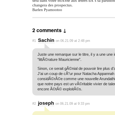
sera dans votre boÃ®te aux lettres dÃ¨s sa parution
changera des prospectus.
Barlen Pyamootoo
2 comments ↓
Sachin
#1
on 06.21.09 at 2:48 pm
Juste une remarque sur le titre, il y a une une
“littÃ©rature Mauricienne”.
Sinon, ce serait gÃ©nial de pouvoir lire plus d
J’ai un coup de cÅ“ur pour Natacha Appannah 
considÃ©rÃ©e comme une nouvelle Arundathi R
que notre pays est un vÃ©ritable vivier de tale
encore Ã©tÃ© exploitÃ©s.
joseph
#2
on 06.21.09 at 9:33 pm