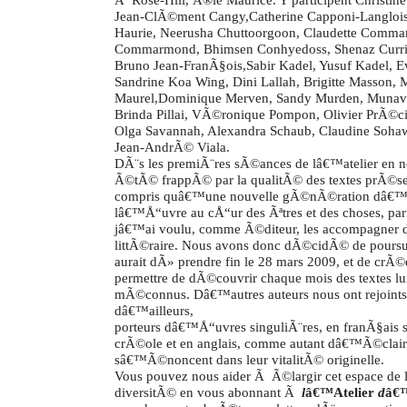
Jean-ClÃ©ment Cangy,Catherine Capponi-Langlois,
Haurie, Neerusha Chuttoorgoon, Claudette Comma
Commarmond, Bhimsen Conhyedoss, Shenaz Currim
Bruno Jean-FranÃ§ois,Sabir Kadel, Yusuf Kadel, 
Sandrine Koa Wing, Dini Lallah, Brigitte Masson, 
Maurel,Dominique Merven, Sandy Murden, Munav
Brinda Pillai, VÃ©ronique Pompon, Olivier PrÃ©c
Olga Savannah, Alexandra Schaub, Claudine Soha
Jean-AndrÃ© Viala.
DÃ¨s les premiÃ¨res sÃ©ances de lâ€™atelier en 
Ã©tÃ© frappÃ© par la qualitÃ© des textes prÃ©s
compris quâ€™une nouvelle gÃ©nÃ©ration dâ€™
lâ€™Å“uvre au cÅ“ur des Ãªtres et des choses, pa
jâ€™ai voulu, comme Ã©diteur, les accompagner d
littÃ©raire. Nous avons donc dÃ©cidÃ© de poursui
aurait dÃ» prendre fin le 28 mars 2009, et de crÃ©
permettre de dÃ©couvrir chaque mois des textes l
mÃ©connus. Dâ€™autres auteurs nous ont rejoints,
dâ€™ailleurs,
porteurs dâ€™Å“uvres singuliÃ¨res, en franÃ§ais s
crÃ©ole et en anglais, comme autant dâ€™Ã©clair
sâ€™Ã©noncent dans leur vitalitÃ© originelle.
Vous pouvez nous aider Ã Ã©largir cet espace de l
diversitÃ© en vous abonnant Ã
l
â€™Atelier
d
â€