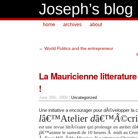
Joseph’s blog
home
archives
about
←
World Politics and the entrepreneur
La Mauricienne litteratur
!
June 20th, 2009 |
Uncategorized
Une initiative a encourager pour dÃ©velopper la 
l
â€™Atelier
d
â€™
Ã©
cr
est une revue littÃ©raire qui prolonge un atelier 
jâ€™anime le samedi de 10 heures Ã midi au Cent
Ã Rose-Hill, Ã®le Maurice. Y participent Christin