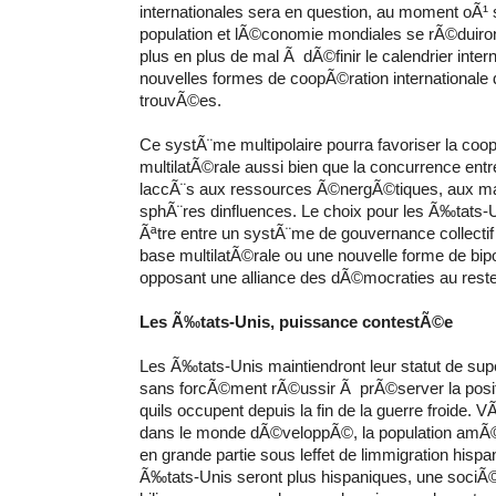
internationales sera en question, au moment oÃ¹ 
population et lÃ©conomie mondiales se rÃ©duiron
plus en plus de mal Ã dÃ©finir le calendrier intern
nouvelles formes de coopÃ©ration internationale 
trouvÃ©es.
Ce systÃ¨me multipolaire pourra favoriser la coo
multilatÃ©rale aussi bien que la concurrence ent
laccÃ¨s aux ressources Ã©nergÃ©tiques, aux m
sphÃ¨res dinfluences. Le choix pour les Ã‰tats-U
Ãªtre entre un systÃ¨me de gouvernance collectif 
base multilatÃ©rale ou une nouvelle forme de bip
opposant une alliance des dÃ©mocraties au rest
Les Ã‰tats-Unis, puissance contestÃ©e
Les Ã‰tats-Unis maintiendront leur statut de su
sans forcÃ©ment rÃ©ussir Ã prÃ©server la po
quils occupent depuis la fin de la guerre froide. V
dans le monde dÃ©veloppÃ©, la population amÃ©
en grande partie sous leffet de limmigration hispa
Ã‰tats-Unis seront plus hispaniques, une sociÃ