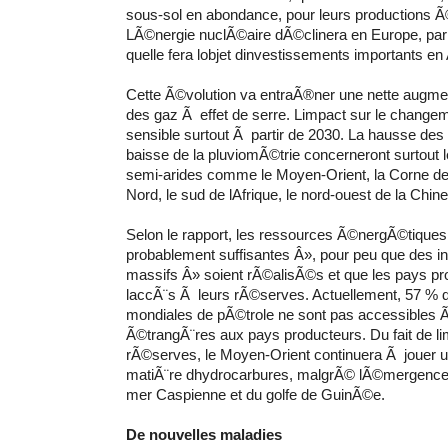
sous-sol en abondance, pour leurs productions Ã
LÃ©nergie nuclÃ©aire dÃ©clinera en Europe, par c
quelle fera lobjet dinvestissements importants en 
Cette Ã©volution va entraÃ®ner une nette augme
des gaz Ã effet de serre. Limpact sur le changem
sensible surtout Ã partir de 2030. La hausse des
baisse de la pluviomÃ©trie concerneront surtout 
semi-arides comme le Moyen-Orient, la Corne de l
Nord, le sud de lAfrique, le nord-ouest de la Chine
Selon le rapport, les ressources Ã©nergÃ©tiques
probablement suffisantes Â», pour peu que des 
massifs Â» soient rÃ©alisÃ©s et que les pays pr
laccÃ¨s Ã leurs rÃ©serves. Actuellement, 57 %
mondiales de pÃ©trole ne sont pas accessibles
Ã©trangÃ¨res aux pays producteurs. Du fait de l
rÃ©serves, le Moyen-Orient continuera Ã jouer un
matiÃ¨re dhydrocarbures, malgrÃ© lÃ©mergence 
mer Caspienne et du golfe de GuinÃ©e.
De nouvelles maladies