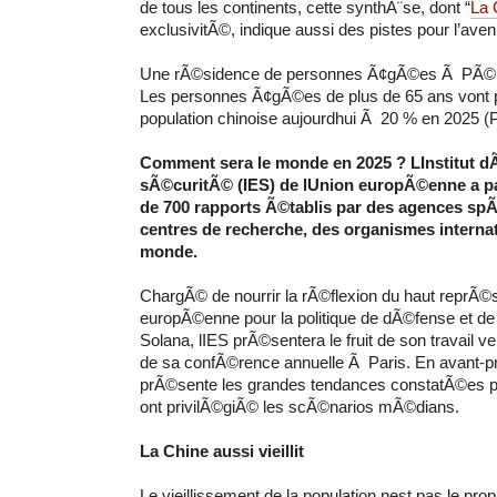
de tous les continents, cette synthÃ¨se, dont “
La 
exclusivitÃ©, indique aussi des pistes pour l’aven
Une rÃ©sidence de personnes Ã¢gÃ©es Ã PÃ©ki
Les personnes Ã¢gÃ©es de plus de 65 ans vont p
population chinoise aujourdhui Ã 20 % en 2025 (
Comment sera le monde en 2025 ? LInstitut 
sÃ©curitÃ© (IES) de lUnion europÃ©enne a pa
de 700 rapports Ã©tablis par des agences sp
centres de recherche, des organismes internat
monde.
ChargÃ© de nourrir la rÃ©flexion du haut reprÃ©
europÃ©enne pour la politique de dÃ©fense et de
Solana, lIES prÃ©sentera le fruit de son travail ve
de sa confÃ©rence annuelle Ã Paris. En avant-p
prÃ©sente les grandes tendances constatÃ©es pa
ont privilÃ©giÃ© les scÃ©narios mÃ©dians.
La Chine aussi vieillit
Le vieillissement de la population nest pas le pro