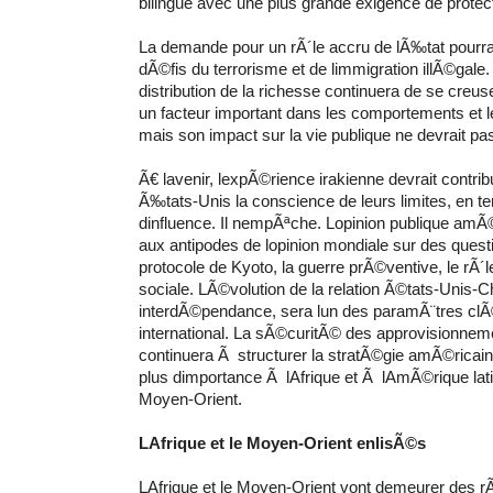
bilingue avec une plus grande exigence de protect
La demande pour un rÃ´le accru de lÃ‰tat pourra
dÃ©fis du terrorisme et de limmigration illÃ©gale
distribution de la richesse continuera de se creuse
un facteur important dans les comportements et le
mais son impact sur la vie publique ne devrait p
Ã€ lavenir, lexpÃ©rience irakienne devrait contri
Ã‰tats-Unis la conscience de leurs limites, en 
dinfluence. Il nempÃªche. Lopinion publique amÃ©
aux antipodes de lopinion mondiale sur des que
protocole de Kyoto, la guerre prÃ©ventive, le rÃ´
sociale. LÃ©volution de la relation Ã©tats-Unis-Ch
interdÃ©pendance, sera lun des paramÃ¨tres clÃ©
international. La sÃ©curitÃ© des approvisionne
continuera Ã structurer la stratÃ©gie amÃ©ricain
plus dimportance Ã lAfrique et Ã lAmÃ©rique lat
Moyen-Orient.
LAfrique et le Moyen-Orient enlisÃ©s
LAfrique et le Moyen-Orient vont demeurer des rÃ