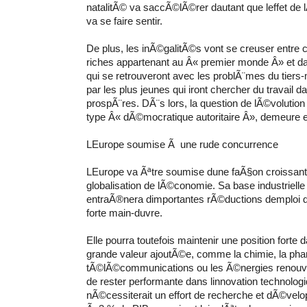
natalitÃ© va saccÃ©lÃ©rer dautant que leffet de
va se faire sentir.
De plus, les inÃ©galitÃ©s vont se creuser entre 
riches appartenant au Â« premier monde Â» et d
qui se retrouveront avec les problÃ¨mes du tie
par les plus jeunes qui iront chercher du travail da
prospÃ¨res. DÃ¨s lors, la question de lÃ©volutio
type Â« dÃ©mocratique autoritaire Â», demeure e
LEurope soumise Ã une rude concurrence
LEurope va Ãªtre soumise dune faÃ§on croissante
globalisation de lÃ©conomie. Sa base industrielle
entraÃ®nera dimportantes rÃ©ductions demploi 
forte main-duvre.
Elle pourra toutefois maintenir une position forte
grande valeur ajoutÃ©e, comme la chimie, la pha
tÃ©lÃ©communications ou les Ã©nergies renouve
de rester performante dans linnovation technolog
nÃ©cessiterait un effort de recherche et dÃ©ve