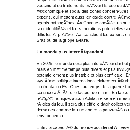
vaccins et de traitements prÃ©ventifs que du d
Ã©conomique et social des zones concernÃ©es Â
experts, qui mettent aussi en garde contre lÃ©
agents pathogÃ¨nes. Â« Chaque annÃ©e, un ou 
sont identifiÃ©s et leurs mutations potentielles so
difficiles Ã prÃ©voir Â», concluent les experts en
Sras ou de la grippe aviaire.
Un monde plus interdÃ©pendant
En 2025, le monde sera plus interdÃ©pendant et 
mais en mÃªme temps plus divers et plus inÃ©ga
potentiellement plus instable et plus conflictuel. 
systÃ¨me politique international clairement Ã©ta
confrontation Est-Ouest au temps de la guerre froi
continuera Ã Ãªtre le facteur dominant. En labs
hÃ©gÃ©monique, aucun Ã‰tat ne sera en mesure 
rÃ¨gles du jeu. Il sera plus difficile dagir collect
domaines comme la lutte contre la pauvretÃ© ou l
lenvironnement.
Enfin, la capacitÃ© du monde occidental Ã peser 