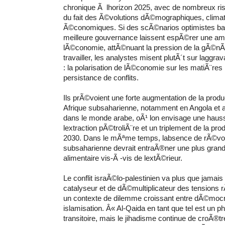
chronique Ã lhorizon 2025, avec de nombreux ri
du fait des Ã©volutions dÃ©mographiques, climat
Ã©conomiques. Si des scÃ©narios optimistes b
meilleure gouvernance laissent espÃ©rer une am
lÃ©conomie, attÃ©nuant la pression de la gÃ©nÃ
travailler, les analystes misent plutÃ´t sur laggra
: la polarisation de lÃ©conomie sur les matiÃ¨res 
persistance de conflits.
Ils prÃ©voient une forte augmentation de la produ
Afrique subsaharienne, notamment en Angola et au
dans le monde arabe, oÃ¹ lon envisage une haus
lextraction pÃ©troliÃ¨re et un triplement de la pro
2030. Dans le mÃªme temps, labsence de rÃ©volu
subsaharienne devrait entraÃ®ner une plus gra
alimentaire vis-Ã -vis de lextÃ©rieur.
Le conflit israÃ©lo-palestinien va plus que jamais
catalyseur et de dÃ©multiplicateur des tensions
un contexte de dilemme croissant entre dÃ©mocra
islamisation. Â« Al-Qaida en tant que tel est u
transitoire, mais le jihadisme continue de croÃ®tr