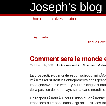
Joseph’s blog
home
archives
about
←
Ayurveda
Dingue Fever
Comment sera le monde 
October 5th, 2006 |
Entrepreneurship
,
Mauritius
,
Refle
La prospective du monde est un sujet qui mintÃ©r
intÃ©resser surtout les entrepreneurs et dirigeants
texte glanÃ© sur le web. Il y a-t-il un dirigeant ma
de la position de notre pays sur la carte mondiale
Un rapport rÃ©alisÃ© pour l’Union europÃ©enne 
tendances du monde dans vingt ans. Fruit des tr