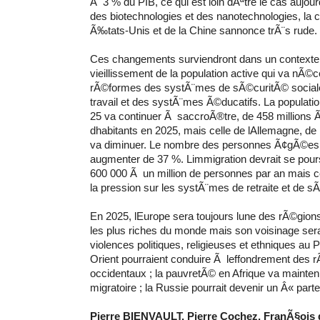
Ã 3 % du PIB, ce qui est loin dÃªtre le cas aujour
des biotechnologies et des nanotechnologies, la
Ã‰tats-Unis et de la Chine sannonce trÃ¨s rude.
Ces changements surviendront dans un contexte 
vieillissement de la population active qui va nÃ©c
rÃ©formes des systÃ¨mes de sÃ©curitÃ© socia
travail et des systÃ¨mes Ã©ducatifs. La populatio
25 va continuer Ã saccroÃ®tre, de 458 millions Ã
dhabitants en 2025, mais celle de lAllemagne, de l
va diminuer. Le nombre des personnes Ã¢gÃ©es
augmenter de 37 %. Limmigration devrait se pour
600 000 Ã un million de personnes par an mais c
la pression sur les systÃ¨mes de retraite et de s
En 2025, lEurope sera toujours lune des rÃ©gions
les plus riches du monde mais son voisinage sera
violences politiques, religieuses et ethniques au
Orient pourraient conduire Ã leffondrement des 
occidentaux ; la pauvretÃ© en Afrique va mainteni
migratoire ; la Russie pourrait devenir un Â« part
Pierre BIENVAULT, Pierre Cochez, FranÃ§oi