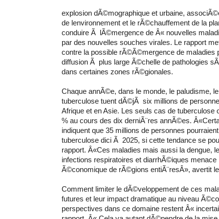
explosion dÃ©mographique et urbaine, associÃ©
de lenvironnement et le rÃ©chauffement de la plan
conduire Ã lÃ©mergence de Â« nouvelles malad
par des nouvelles souches virales. Le rapport me
contre la possible rÃ©Ã©mergence de maladies p
diffusion Ã plus large Ã©chelle de pathologies s
dans certaines zones rÃ©gionales.
Chaque annÃ©e, dans le monde, le paludisme, le 
tuberculose tuent dÃ©jÃ six millions de personne
Afrique et en Asie. Les seuls cas de tuberculos
% au cours des dix derniÃ¨res annÃ©es. Â«Cert
indiquent que 35 millions de personnes pourraient
tuberculose dici Ã 2025, si cette tendance se pou
rapport. Â«Ces maladies mais aussi la dengue, les
infections respiratoires et diarrhÃ©iques menac
Ã©conomique de rÃ©gions entiÃ¨resÂ», avertit le
Comment limiter le dÃ©veloppement de ces malad
futures et leur impact dramatique au niveau Ã©
perspectives dans ce domaine restent Â« incertai
rapport. Â« Cela va autant dÃ©pendre de la mise 