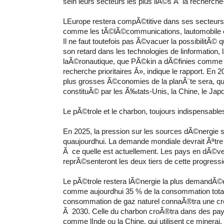
sein leurs secteurs les plus liÃ©s Ã la recherc
LEurope restera compÃ©titive dans ses secteurs 
comme les tÃ©lÃ©communications, lautomobile e
Il ne faut toutefois pas Ã©vacuer la possibilitÃ© q
son retard dans les technologies de linformation, 
laÃ©ronautique, que PÃ©kin a dÃ©finies comme
recherche prioritaires Â», indique le rapport. En 
plus grosses Ã©conomies de la planÃ¨te sera, quoi
constituÃ© par les Ã‰tats-Unis, la Chine, le Japo
Le pÃ©trole et le charbon, toujours indispensable
En 2025, la pression sur les sources dÃ©nergie s
quaujourdhui. La demande mondiale devrait Ãªtr
Ã ce quelle est actuellement. Les pays en dÃ©v
reprÃ©senteront les deux tiers de cette progressi
Le pÃ©trole restera lÃ©nergie la plus demandÃ©
comme aujourdhui 35 % de la consommation tota
consommation de gaz naturel connaÃ®tra une cro
Ã 2030. Celle du charbon croÃ®tra dans des p
comme lInde ou la Chine, qui utilisent ce minerai