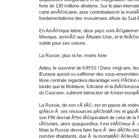
forte de 130 millions dIndiens. Sur le plan internati
carte amÃ©ricaine, pour contrebalancer la montÃ©
fondamentalisme des musulmans dAsie du Sud-E
En AmÃ©rique latine, deux pays vont Ã©galement
Mexique, arrimÃ© aux Ã‰tats-Unis, et le BrÃ©s
solide pour ses voisins.
La Russie, plus riche, moins forte
Adieu, le souvenir de lURSS ! Dans vingt ans, les 
lEurasie auront vu saffirmer des sous-ensembles
lAsie centrale regardera davantage vers PÃ©kin
tandis que la Moldavie, lUkraine et la BiÃ©loruss
du Caucase, subiront lattraction de lUnion europ
La Russie, de son cÃ´tÃ©, est en passe de redev
grÃ¢ce Ã ses ressources pÃ©troliÃ¨res et gaziÃ¨
son PIB devrait Ãªtre lÃ©quivalant de celui de la F
rÃ©unies, alors quaujourdhui, il est infÃ©rieur Ã 
Mais la Russie devra faire face Ã des dÃ©fis exis
nombre dhabitants, due Ã la mortalitÃ© Ã©levÃ©e