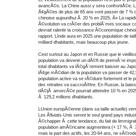
avancÃ©s. La Chine aussi y sera confrontÃ©e. 
Ã¢gÃ©es de plus de 65 ans vont passer de 7 % de
chinoise aujourdhui Ã 20 % en 2025. Â« La rapidi
Ã©volution va crÃ©er des problÃ¨mes sociaux c
devrait ralentir la croissance Ã©conomique chinoi
rapport. LInde aura en 2025 une population de tai
milliard dhabitants, mais beaucoup plus jeune.
Cest surtout au Japon et en Russie que le vieilli
population va devenir un dÃ©fi de premiÃ¨re imp
total dhabitants va lÃ©gÃ¨rement baisser au Japo
lÃ¢ge mÃ©dian de la population va passer de 42
population active va se rÃ©duire fortement et le 
des retraites va saccroÃ®tre. En Russie, la baiss
dÃ©jÃ amorcÃ©e pourrait atteindre 10 % en 2025
Ã 129,2 millions dhabitants.
LUnion europÃ©enne (dans sa taille actuelle) verra 
Les Ã‰tats-Unis seront le seul grand pays indus
Ã©chapper Ã cette tendance, du fait de limmigrat
population amÃ©ricaine augmentera (+ 17 %, Ã 3
mais la part des actifs, les 20-64 ans, ne sÃ©rod