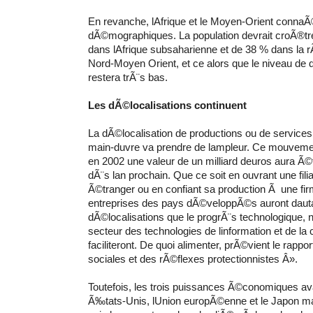
En revanche, lAfrique et le Moyen-Orient conna
dÃ©mographiques. La population devrait croÃ®t
dans lAfrique subsaharienne et de 38 % dans la r
Nord-Moyen Orient, et ce alors que le niveau d
restera trÃ¨s bas.
Les dÃ©localisations continuent
La dÃ©localisation de productions ou de service
main-duvre va prendre de lampleur. Ce mouvemen
en 2002 une valeur de un milliard deuros aura Ã©
dÃ¨s lan prochain. Que ce soit en ouvrant une fil
Ã©tranger ou en confiant sa production Ã une fi
entreprises des pays dÃ©veloppÃ©s auront dauta
dÃ©localisations que le progrÃ¨s technologique,
secteur des technologies de linformation et de la
faciliteront. De quoi alimenter, prÃ©vient le rappo
sociales et des rÃ©flexes protectionnistes Â».
Toutefois, les trois puissances Ã©conomiques a
Ã‰tats-Unis, lUnion europÃ©enne et le Japon mai