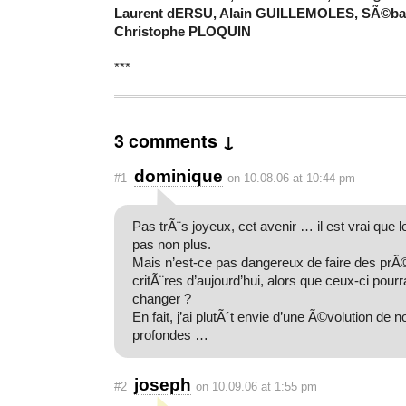
Laurent dERSU, Alain GUILLEMOLES, SÃ©bast
Christophe PLOQUIN
***
3 comments ↓
dominique
#1
on 10.08.06 at 10:44 pm
Pas trÃ¨s joyeux, cet avenir … il est vrai que l
pas non plus.
Mais n’est-ce pas dangereux de faire des prÃ©
critÃ¨res d’aujourd’hui, alors que ceux-ci pourr
changer ?
En fait, j’ai plutÃ´t envie d’une Ã©volution de 
profondes …
joseph
#2
on 10.09.06 at 1:55 pm