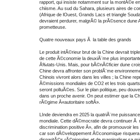
rapport, qui insiste notamment sur la montÃ©e e
chiisme. Au sud du Sahara, plusieurs aires de co
(Afrique de lOuest, Grands Lacs et triangle Soud
devraient perdurer, malgrÃ© la prÃ©sence dune 
prometteuse.
Quatre nouveaux pays Ã la table des grands
Le produit intÃ©rieur brut de la Chine devrait triple
de cette Ã©conomie la deuxiÃ¨me plus important
Ã‰tats-Unis. Mais, pour bÃ©nÃ©ficier dune crois
Chine devra affronter son problÃ¨me environnemen
Chinois vivront alors dans les villes ; la Chine 
Ã©missions mondiales de CO2 et les trois quarts 
seront polluÃ©es. Sur le plan politique, peu douv
dans un proche avenir. On peut estimer que la C
rÃ©gime Â«autoritaire softÂ».
LInde deviendra en 2025 la quatriÃ¨me puissan
mondiale. Cette dÃ©mocratie devra continuer Ã
discrimination positive Â», afin de promouvoir le
car son dÃ©veloppement Ã©conomique risquera 
disparitÃ©s rÃ©gionales et de marginaliser sa 