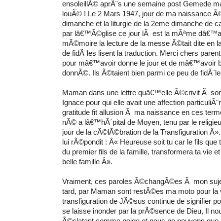
ensoleillÃ© aprÃ¨s une semaine post Gemede ma
louÃ© ! Le 2 Mars 1947, jour de ma naissance Ã
dimanche et la liturgie de la 2eme dimanche de
par lâ€™Ã©glise ce jour lÃ est la mÃªme dâ€™
mÃ©moire la lecture de la messe Ã©tait dite en l
de fidÃ¨les lisent la traduction. Merci chers par
pour mâ€™avoir donne le jour et de mâ€™avoir 
donnÃ©. Ils Ã©taient bien parmi ce peu de fidÃ¨le
Maman dans une lettre quâ€™elle Ã©crivit Ã so
Ignace pour qui elle avait une affection particuli
gratitude fit allusion Ã ma naissance en ces term
nÃ© a lâ€™hÃ´pital de Moyen, tenu par le religie
jour de la cÃ©lÃ©bration de la Transfiguration Â»
lui rÃ©pondit : Â« Heureuse soit tu car le fils que 
du premier fils de la famille, transformera ta vie et
belle famille Â».
Vraiment, ces paroles Ã©changÃ©es Ã mon sujet
tard, par Maman sont restÃ©es ma moto pour la v
transfiguration de JÃ©sus continue de signifier p
se laisse inonder par la prÃ©sence de Dieu, Il no
Ã©clatant comme neige et nous ne pouvons que rej