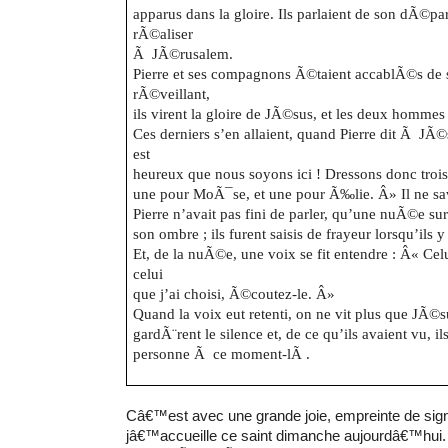
apparus dans la gloire. Ils parlaient de son dÃ©part
rÃ©aliser
Ã JÃ©rusalem.
Pierre et ses compagnons Ã©taient accablÃ©s de 
rÃ©veillant,
ils virent la gloire de JÃ©sus, et les deux homme
Ces derniers s’en allaient, quand Pierre dit Ã JÃ
est
heureux que nous soyons ici ! Dressons donc trois 
une pour MoÃ¯se, et une pour Ã‰lie. Â» Il ne savai
Pierre n’avait pas fini de parler, qu’une nuÃ©e surv
son ombre ; ils furent saisis de frayeur lorsqu’il
Et, de la nuÃ©e, une voix se fit entendre : Â« Celu
celui
que j’ai choisi, Ã©coutez-le. Â»
Quand la voix eut retenti, on ne vit plus que JÃ©s
gardÃ¨rent le silence et, de ce qu’ils avaient vu, il
personne Ã ce moment-lÃ .
Câ€™est avec une grande joie, empreinte de signi
jâ€™accueille ce saint dimanche aujourdâ€™hui. 