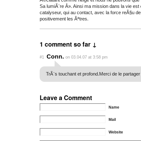
Sa lumiÃ¨re Â». Ainsi ma mission dans la vie es
catalyseur, qui au contact, avec la force reÃ§u d
positivement les Ãªtres.
1 comment so far ↓
Conn.
#1
on 03.04.07 at 3:58 pm
TrÃ¨s touchant et profond.Merci de le partage
Leave a Comment
Name
Mail
Website