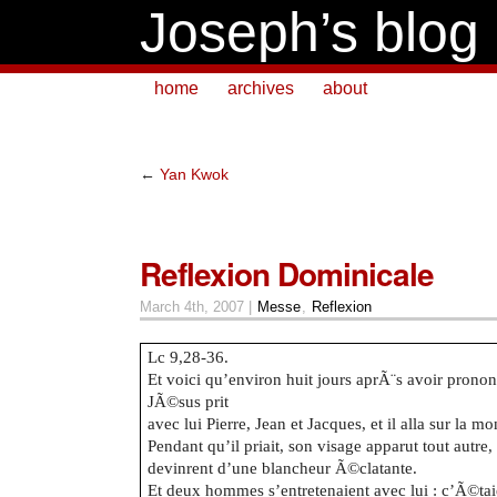
Joseph’s blog
home
archives
about
←
Yan Kwok
Reflexion Dominicale
March 4th, 2007 |
Messe
,
Reflexion
Lc 9,28-36.
Et voici qu’environ huit jours aprÃ¨s avoir prono
JÃ©sus prit
avec lui Pierre, Jean et Jacques, et il alla sur la m
Pendant qu’il priait, son visage apparut tout autre
devinrent d’une blancheur Ã©clatante.
Et deux hommes s’entretenaient avec lui : c’Ã©t