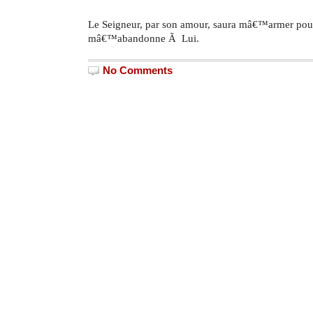
Le Seigneur, par son amour, saura mâ€™armer pour
mâ€™abandonne Ã Lui.
No Comments