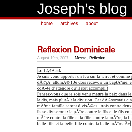
Joseph’s blog
home
archives
about
Reflexion Dominicale
August 19th, 2007 —
Messe
,
Reflexion
Lc 12,49-53.
Je suis venu apporter un feu sur la terre, et comme j
dÃ©jÃ allumÃ© ! Je dois recevoir un baptÃªme, e
coÃ»te d’attendre qu’il soit accompli !
Pensez-vous que je sois venu mettre la paix dans l
le dis, mais plutÃ´t la division. Car dÃ©sormais ci
mÃªme famille seront divisÃ©es : trois contre deux 
ils se diviseront : le pÃ¨re contre le fils et le fils co
mÃ¨re contre la fille et la fille contre la mÃ¨re, la 
belle-fille et la belle-fille contre la belle-mÃ¨re. Â»