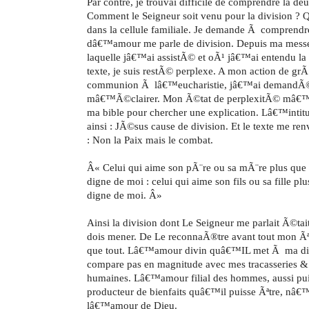
Par contre, je trouvai difficile de comprendre la de
Comment le Seigneur soit venu pour la division ? Qu
dans la cellule familiale. Je demande Ã comprendre
dâ€™amour me parle de division. Depuis ma mess
laquelle jâ€™ai assistÃ© et oÃ¹ jâ€™ai entendu la
texte, je suis restÃ© perplexe. A mon action de gr
communion Ã lâ€™eucharistie, jâ€™ai demandÃ© 
mâ€™Ã©clairer. Mon Ã©tat de perplexitÃ© mâ€
ma bible pour chercher une explication. Lâ€™intitu
ainsi : JÃ©sus cause de division. Et le texte me r
: Non la Paix mais le combat.
Â« Celui qui aime son pÃ¨re ou sa mÃ¨re plus qu
digne de moi : celui qui aime son fils ou sa fille 
digne de moi. Â»
Ainsi la division dont Le Seigneur me parlait Ã©tai
dois mener. De Le reconnaÃ®tre avant tout mon Ãª
que tout. Lâ€™amour divin quâ€™IL met Ã ma dis
compare pas en magnitude avec mes tracasseries 
humaines. Lâ€™amour filial des hommes, aussi puis
producteur de bienfaits quâ€™il puisse Ãªtre, nâ
lâ€™amour de Dieu.