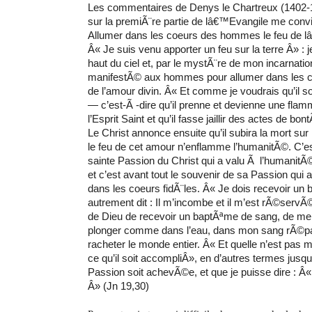
Les commentaires de Denys le Chartreux (1402-
sur la premiÃ¨re partie de lâ€™Evangile me conv
Allumer dans les coeurs des hommes le feu de 
Â« Je suis venu apporter un feu sur la terre Â» :
haut du ciel et, par le mystÃ¨re de mon incarnatio
manifestÃ© aux hommes pour allumer dans les c
de l’amour divin. Â« Et comme je voudrais qu’il
— c’est-Ã -dire qu’il prenne et devienne une fla
l’Esprit Saint et qu’il fasse jaillir des actes de bon
Le Christ annonce ensuite qu’il subira la mort sur
le feu de cet amour n’enflamme l’humanitÃ©. C’est,
sainte Passion du Christ qui a valu Ã l’humanitÃ
et c’est avant tout le souvenir de sa Passion qui
dans les coeurs fidÃ¨les. Â« Je dois recevoir un
autrement dit : Il m’incombe et il m’est rÃ©servÃ
de Dieu de recevoir un baptÃªme de sang, de me
plonger comme dans l’eau, dans mon sang rÃ©pan
racheter le monde entier. Â« Et quelle n’est pas
ce qu’il soit accompliÂ», en d’autres termes jus
Passion soit achevÃ©e, et que je puisse dire : Â«
Â» (Jn 19,30)