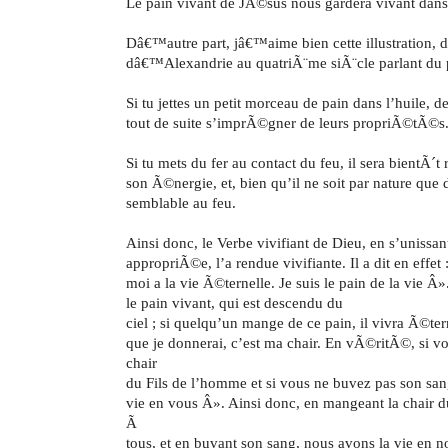
Le pain vivant
de JÃ©sus nous gardera vivant dans 
Dâ€™autre part, jâ€™aime bien cette illustration, d
dâ€™Alexandrie au quatriÃ¨me siÃ¨cle parlant du 
Si tu jettes un petit morceau de pain dans l’huile, de
tout de suite s’imprÃ©gner de leurs propriÃ©tÃ©s
Si tu mets du fer au contact du feu, il sera bientÃ´t
son Ã©nergie, et, bien qu’il ne soit par nature que d
semblable au feu.
Ainsi donc, le Verbe vivifiant de Dieu, en s’unissant
appropriÃ©e, l’a rendue vivifiante. Il a dit en effet 
moi a la vie Ã©ternelle. Je suis le pain de la vie Â»
le pain vivant, qui est descendu du
ciel ; si quelqu’un mange de ce pain, il vivra Ã©ter
que je donnerai, c’est ma chair. En vÃ©ritÃ©, si v
chair
du Fils de l’homme et si vous ne buvez pas son san
vie en vous Â». Ainsi donc, en mangeant la chair d
Ã
tous, et en buvant son sang, nous avons la vie en 