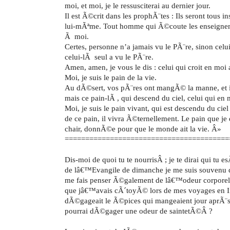
moi, et moi, je le ressusciterai au dernier jour.
Il est Ã©crit dans les prophÃ¨tes : Ils seront tous in
lui-mÃªme. Tout homme qui Ã©coute les enseignem
Ã moi.
Certes, personne n’a jamais vu le PÃ¨re, sinon celui
celui-lÃ seul a vu le PÃ¨re.
Amen, amen, je vous le dis : celui qui croit en moi 
Moi, je suis le pain de la vie.
Au dÃ©sert, vos pÃ¨res ont mangÃ© la manne, et il
mais ce pain-lÃ , qui descend du ciel, celui qui e
Moi, je suis le pain vivant, qui est descendu du cie
de ce pain, il vivra Ã©ternellement. Le pain que je
chair, donnÃ©e pour que le monde ait la vie. Â»
========================================
Dis-moi de quoi tu te nourrisÂ ; je te dirai qui tu es
de lâ€™Evangile de dimanche je me suis souvenu
me fais penser Ã©galement de lâ€™odeur corporell
que jâ€™avais cÃ´toyÃ© lors de mes voyages en I
dÃ©gageait le Ã©pices qui mangeaient jour aprÃ¨s
pourrai dÃ©gager une odeur de saintetÃ©Â ?