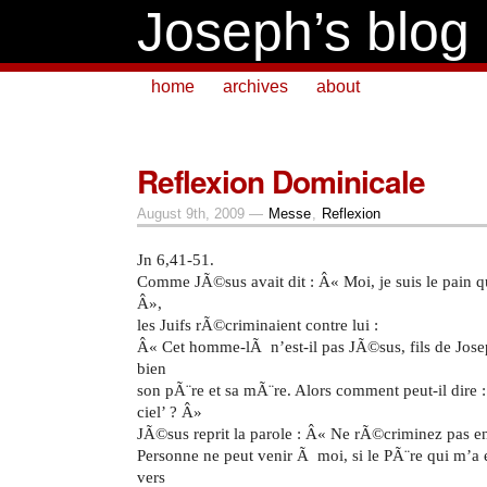
Joseph’s blog
home
archives
about
Reflexion Dominicale
August 9th, 2009 —
Messe
,
Reflexion
Jn 6,41-51.
Comme JÃ©sus avait dit : Â« Moi, je suis le pain q
Â»,
les Juifs rÃ©criminaient contre lui :
Â« Cet homme-lÃ n’est-il pas JÃ©sus, fils de Jos
bien
son pÃ¨re et sa mÃ¨re. Alors comment peut-il dire :
ciel’ ? Â»
JÃ©sus reprit la parole : Â« Ne rÃ©criminez pas en
Personne ne peut venir Ã moi, si le PÃ¨re qui m’a 
vers