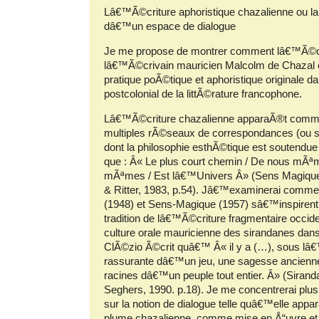
Lâ€™Ã©criture aphoristique chazalienne ou la
dâ€™un espace de dialogue
Je me propose de montrer comment lâ€™Ã©cr
lâ€™Ã©crivain mauricien Malcolm de Chazal 
pratique poÃ©tique et aphoristique originale d
postcolonial de la littÃ©rature francophone.
Lâ€™Ã©criture chazalienne apparaÃ®t comme
multiples rÃ©seaux de correspondances (ou 
dont la philosophie esthÃ©tique est soutendu
que : Â« Le plus court chemin / De nous mÃªm
mÃªmes / Est lâ€™Univers Â» (Sens Magique,
& Ritter, 1983, p.54). Jâ€™examinerai comme
(1948) et Sens-Magique (1957) sâ€™inspirent 
tradition de lâ€™Ã©criture fragmentaire occide
culture orale mauricienne des sirandanes dans
ClÃ©zio Ã©crit quâ€™ Â« il y a (…), sous l
rassurante dâ€™un jeu, une sagesse ancienne,
racines dâ€™un peuple tout entier. Â» (Siranda
Seghers, 1990. p.18). Je me concentrerai plu
sur la notion de dialogue telle quâ€™elle appa
plume chazalienne, comme mise en Å“uvre et