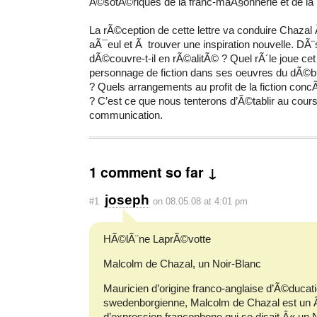
Ã©sotÃ©riques de la franc-maÃ§onnerie et de la
La rÃ©ception de cette lettre va conduire Chazal
aÃ¯eul et Ã trouver une inspiration nouvelle. DÃ¨
dÃ©couvre-t-il en rÃ©alitÃ© ? Quel rÃ´le joue ce
personnage de fiction dans ses oeuvres du dÃ©
? Quels arrangements au profit de la fiction concÃ
? C’est ce que nous tenterons d’Ã©tablir au cours
communication.
1 comment so far ↓
joseph
#1
on 08.05.08 at 4:01 pm
HÃ©lÃ¨ne LaprÃ©votte
Malcolm de Chazal, un Noir-Blanc
Mauricien d’origine franco-anglaise d’Ã©ducat
swedenborgienne, Malcolm de Chazal est un Ã
d’expression francophone qui se disait Â« un 