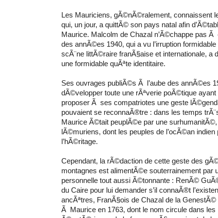
Les Mauriciens, gÃ©nÃ©ralement, connaissent le
qui, un jour, a quittÃ© son pays natal afin d’Ã©tab
Maurice. Malcolm de Chazal n’Ã©chappe pas Ã cet
des annÃ©es 1940, qui a vu l’irruption formidable
scÃ¨ne littÃ©raire franÃ§aise et internationale, 
une formidable quÃªte identitaire.
Ses ouvrages publiÃ©s Ã l’aube des annÃ©es 195
dÃ©velopper toute une rÃªverie poÃ©tique ayant
proposer Ã ses compatriotes une geste lÃ©genda
pouvaient se reconnaÃ®tre : dans les temps trÃ¨s
Maurice Ã©tait peuplÃ©e par une surhumanitÃ©,
lÃ©muriens, dont les peuples de l’ocÃ©an indien
l’hÃ©ritage.
Cependant, la rÃ©daction de cette geste des gÃ©
montagnes est alimentÃ©e souterrainement par
personnelle tout aussi Ã©tonnante : RenÃ© GuÃ©n
du Caire pour lui demander s’il connaÃ®t l’existe
ancÃªtres, FranÃ§ois de Chazal de la GenestÃ© qu
Ã Maurice en 1763, dont le nom circule dans les 