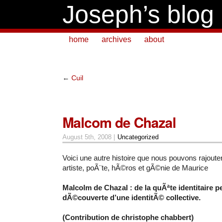
Joseph’s blog
home
archives
about
←
Cuil
Malcom de Chazal
August 5th, 2008 |
Uncategorized
Voici une autre histoire que nous pouvons rajoute
artiste, poÃ¨te, hÃ©ros et gÃ©nie de Maurice
Malcolm de Chazal : de la quÃªte identitaire p
dÃ©couverte d’une identitÃ© collective.
(Contribution de christophe chabbert)