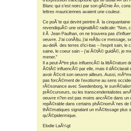
Blanc qui s’est noirci par son gÃ©nie Â», con
lettres mauriciennes avaient une couleur.
Ce poÃ¨te qui devint peintre Ã la cinquantaine
revendiquÃ© une originalitÃ© radicale: “Non, c
il Ã Jean Paulhan, on ne trouvera pas d’infl
oeuvre. J’ai conÃ§u, j’ai reÃ§u ce message,
au-delÃ des terres d’ici-bas – l’esprit sain, le
saine, le coeur sain – j’ai Ã©tÃ© guidÃ©, je m
mener.”
Il a peut-Ãªtre plus influencÃ© la littÃ©rature de
Ã©tÃ© influencÃ© par elle, mais il dÃ©clarait qu
avoir Ã©crit son oeuvre ailleurs. Aussi, mÃªme
pas forcÃ©ment de l’exotisme au sens occiden
rÃ©sonance avec Swedenborg, le surrÃ©alis
prÃ©curseurs, ou les transcendentalistes amÃ
oeuvre n?en est pas moins ancrÃ©e dans un c
repÃ©rable dans certains phÃ©nomÃ¨nes de l
thÃ©matiques signalant un mÃ©tissage plus st
qu’Ã©pidermique.
Elodie LaÃ¼gt