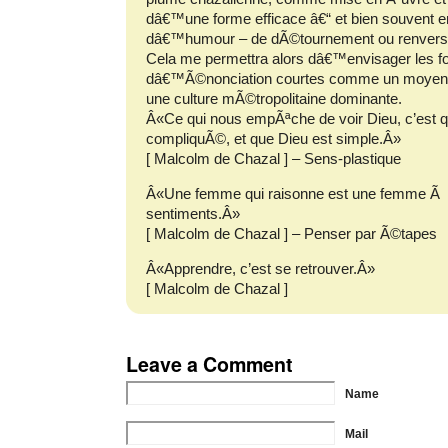
dâ€™une forme efficace â€“ et bien souvent 
dâ€™humour – de dÃ©tournement ou renvers
Cela me permettra alors dâ€™envisager les 
dâ€™Ã©nonciation courtes comme un moyen
une culture mÃ©tropolitaine dominante.
Â«Ce qui nous empÃªche de voir Dieu, c’est qu
compliquÃ©, et que Dieu est simple.Â»
[ Malcolm de Chazal ] – Sens-plastique
Â«Une femme qui raisonne est une femme Ã 
sentiments.Â»
[ Malcolm de Chazal ] – Penser par Ã©tapes
Â«Apprendre, c’est se retrouver.Â»
[ Malcolm de Chazal ]
Leave a Comment
Name
Mail