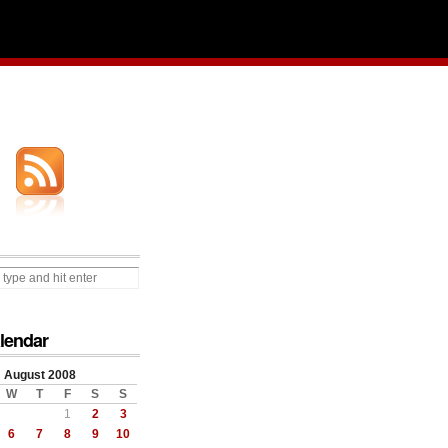
lendar
August 2008
W
T
F
S
S
1
2
3
6
7
8
9
10