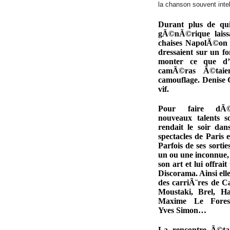
la chanson souvent intel
Durant plus de qui
gÃ©nÃ©rique laiss
chaises NapolÃ©on I
dressaient sur un fo
monter ce que d’
camÃ©ras Ã©taient
camouflage. Denise G
vif.
Pour faire dÃ©
nouveaux talents so
rendait le soir dans
spectacles de Paris 
Parfois de ses sortie
un ou une inconnue, 
son art et lui offra
Discorama. Ainsi ell
des carriÃ¨res de C
Moustaki, Brel, Ha
Maxime Le Forest
Yves Simon…
La rencontre Ã©ta