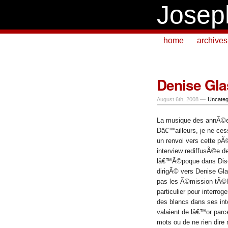
Josep
home
archives
Denise Gla
August 6th, 2008 —
Uncateg
La musique des annÃ©es
Dâ€™ailleurs, je ne c
un renvoi vers cette pÃ
interview
rediffusÃ©e d
lâ€™Ã©poque dans Dis
dirigÃ© vers Denise Gl
pas les Ã©mission tÃ
particulier pour interro
des blancs dans ses int
valaient de lâ€™or parce
mots ou de ne rien dire