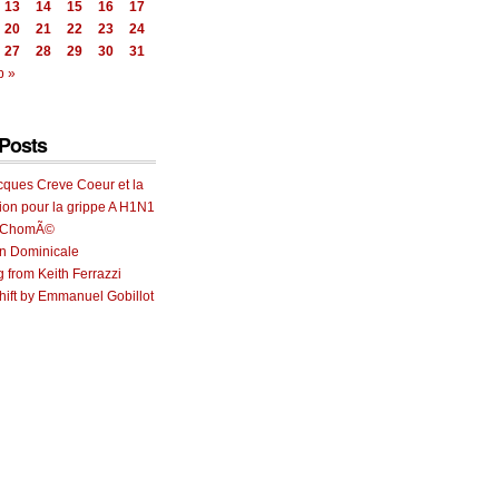
13
14
15
16
17
20
21
22
23
24
27
28
29
30
31
p »
Posts
cques Creve Coeur et la
ion pour la grippe A H1N1
e ChomÃ©
on Dominicale
g from Keith Ferrazzi
ift by Emmanuel Gobillot