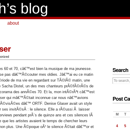
h’s blog
about
ser
orized
Search
 60 et 70, câ€™est bien la musique de ma jeunesse.
esse pas dâ€™Ã©couter mes oldies.
Jâ€™ai eu ce matin
©riode de ma vie en regardant sur TÃ©lÃ© matin, une
e Sacha Distel, un des mes chanteurs prÃ©fÃ©rÃ©s de
corama des annÃ©es 70. Et
la, mon intÃ©rÃªt câ€™est
Post Ca
aser qui mâ€™Ã©tait inconnue car nous nâ€™avions
©lÃ©visÃ©es dâ€™ ORTF.
Denise Glaser avait un style
ger ses invitÃ©sÂ : le silence. Elle a rÃ©ussi Ã laisser
M
T
erviews pendant prÃ¨s de quinze ans et ces silences lÃ
 que les artistes avaient le temps de chercher leurs
4
5
 non plus. Une Ã©poque oÃ¹ le silence Ã©tait dâ€™or et