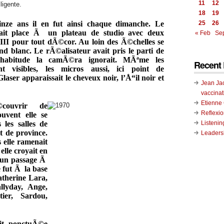
11
12
ligente.
18
19
nze ans il en fut ainsi chaque dimanche. Le
25
26
ait place Ã un plateau de studio avec deux
« Feb
Se
II pour tout dÃ©cor. Au loin des Ã©chelles se
nd blanc. Le rÃ©alisateur avait pris le parti de
habitude la camÃ©ra ignorait. MÃªme les
Recent 
 visibles, les micros aussi, ici point de
laser apparaissait le cheveux noir, l’Å“il noir et
Jean Ja
vaccinat
Etienn
couvrir de
Reflexi
uvent elle se
Listenin
 les salles de
et de province.
Leadersh
s elle ramenait
elle croyait en
it un passage Ã
e fut Ã la base
atherine Lara,
llyday, Ange,
ier, Sardou,
it ponctuÃ©e